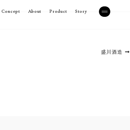
Concept
About
Product
Story
次
盛川酒造
の
投
稿: