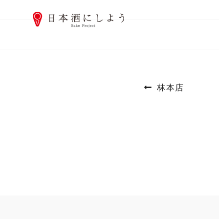
投
前
林本店
稿
の
ナ
投
ビ
稿:
ゲ
ー
シ
ョ
ン