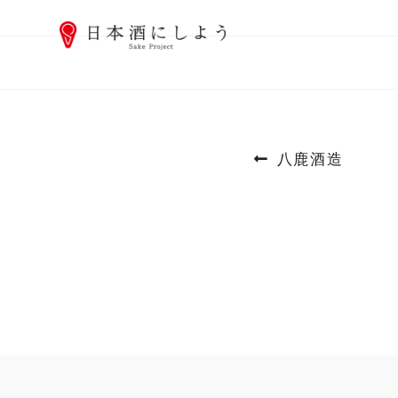
投
前
八鹿酒造
稿
の
ナ
投
ビ
稿:
ゲ
ー
シ
ョ
ン