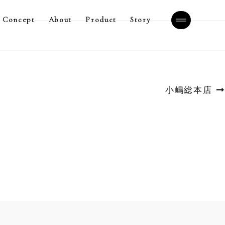
Concept
About
Product
Story
次
小嶋総本店
の
投
稿: