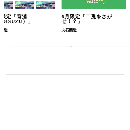
6月限定「二兎をさが
5月限定「U
）」
せ！？」
RESONA
丸石醸造
酒井酒造
しぼりたて日本酒を毎月お届け
1本コース