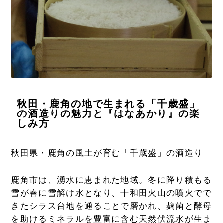
秋田・鹿角の地で生まれる「千歳盛」
の酒造りの魅力と『はなあかり』の楽
しみ方
秋田県・鹿角の風土が育む「千歳盛」の酒造り
鹿角市は、湧水に恵まれた地域。冬に降り積もる
雪が春に雪解け水となり、十和田火山の噴火でで
きたシラス台地を通ることで磨かれ、麹菌と酵母
を助けるミネラルを豊富に含む天然伏流水が生ま