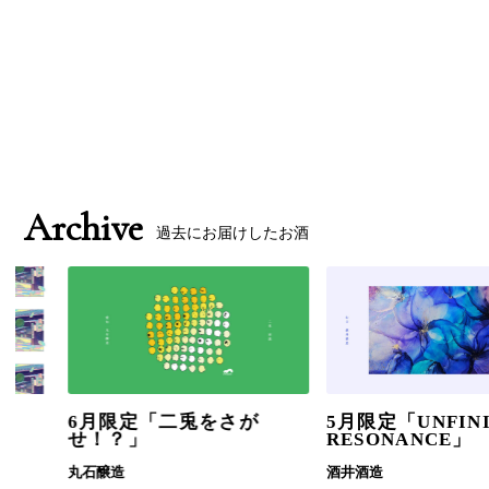
プラン・料金をみる
Archive
過去にお届けしたお酒
6月限定「二兎をさが
5月限定「UNFINISH
せ！？」
RESONANCE」
丸石醸造
酒井酒造