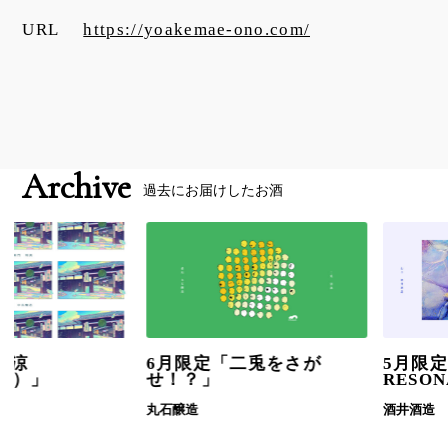
URL
https://yoakemae-ono.com/
Archive
過去にお届けしたお酒
6月限定「二兎をさが
5月限定「UNFI
せ！？」
RESONANCE
丸石醸造
酒井酒造