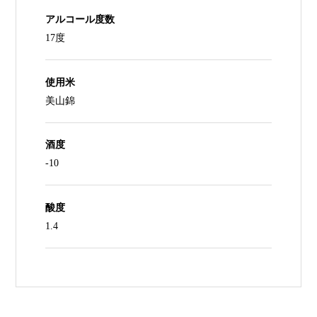
アルコール度数
17度
使用米
美山錦
酒度
-10
酸度
1.4