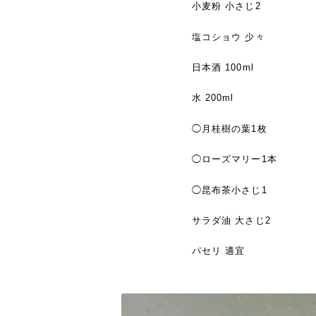
小麦粉 小さじ2
塩コショウ 少々
日本酒 100ml
水 200ml
◯月桂樹の葉1枚
◯ローズマリー1本
◯昆布茶小さじ1
サラダ油 大さじ2
パセリ 適宜