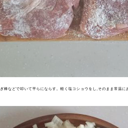
こぎ棒などで叩いて平らにならす。軽く塩コショウをし,そのまま常温に