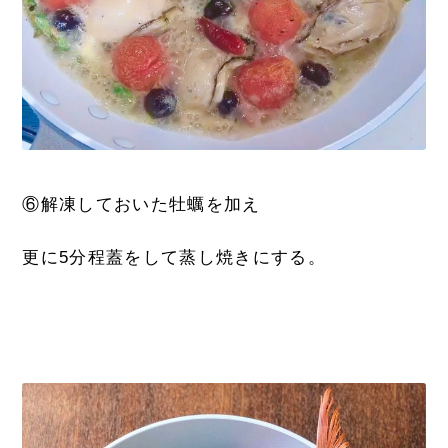
⑥解凍しておいた牡蠣を加え
更に5分程蓋をして蒸し焼きにする。