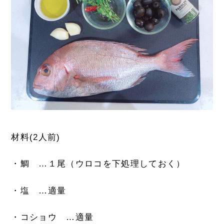
材料(2人前)
・鯛 …１尾（ウロコを下処理しておく）
・塩 …適量
・コショウ …適量