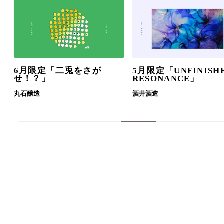
6月限定「二兎をさが
5月限定「UNFINISH
せ！？」
RESONANCE」
丸石醸造
酒井酒造