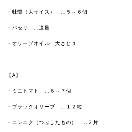
・牡蠣（大サイズ） …５～６個
・パセリ …適量
・オリーブオイル 大さじ４
【A】
・ミニトマト …６～７個
・ブラックオリーブ …１２粒
・ニンニク（つぶしたもの） …２片