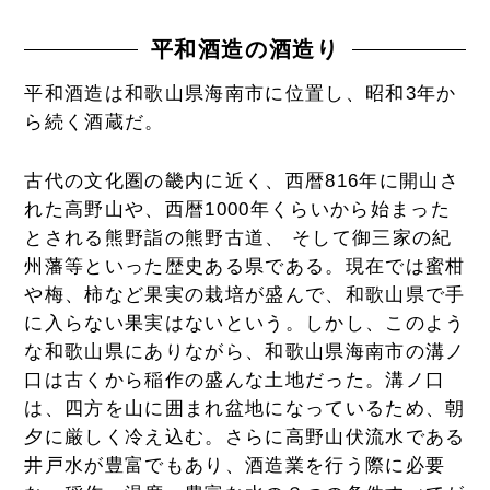
平和酒造の酒造り
平和酒造は和歌山県海南市に位置し、昭和3年か
ら続く酒蔵だ。
古代の文化圏の畿内に近く、西暦816年に開山さ
れた高野山や、西暦1000年くらいから始まった
とされる熊野詣の熊野古道、 そして御三家の紀
州藩等といった歴史ある県である。現在では蜜柑
や梅、柿など果実の栽培が盛んで、和歌山県で手
に入らない果実はないという。しかし、このよう
な和歌山県にありながら、和歌山県海南市の溝ノ
口は古くから稲作の盛んな土地だった。溝ノ口
は、四方を山に囲まれ盆地になっているため、朝
夕に厳しく冷え込む。さらに高野山伏流水である
井戸水が豊富でもあり、酒造業を行う際に必要